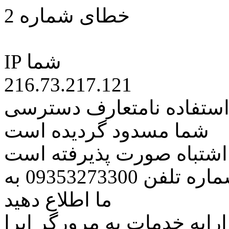
خطای شماره 2
IP شما
216.73.217.121
 استفاده نامتعارف دسترسی
شما مسدود گردیده است
ه اشتباه صورت پذیرفته است
مراتب این مسئله را از طریق شماره تلفن 09353273300 به
ما اطلاع دهید
رایه خدمات به مرورگر اپرا