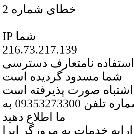
خطای شماره 2
IP شما
216.73.217.139
 استفاده نامتعارف دسترسی
شما مسدود گردیده است
ه اشتباه صورت پذیرفته است
مراتب این مسئله را از طریق شماره تلفن 09353273300 به
ما اطلاع دهید
رایه خدمات به مرورگر اپرا