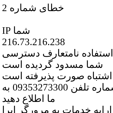
خطای شماره 2
IP شما
216.73.216.238
 استفاده نامتعارف دسترسی
شما مسدود گردیده است
ه اشتباه صورت پذیرفته است
مراتب این مسئله را از طریق شماره تلفن 09353273300 به
ما اطلاع دهید
رایه خدمات به مرورگر اپرا