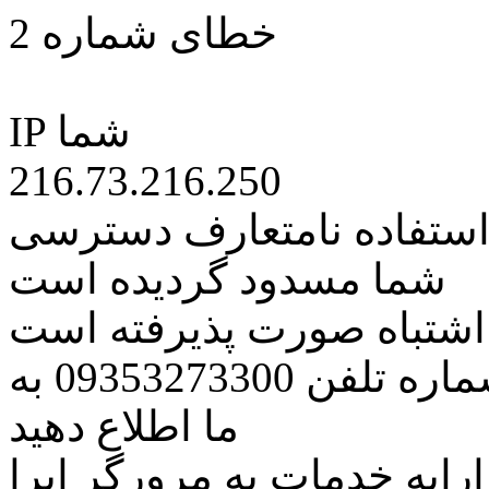
خطای شماره 2
IP شما
216.73.216.250
 استفاده نامتعارف دسترسی
شما مسدود گردیده است
ه اشتباه صورت پذیرفته است
مراتب این مسئله را از طریق شماره تلفن 09353273300 به
ما اطلاع دهید
رایه خدمات به مرورگر اپرا