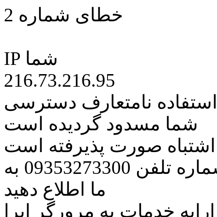
خطای شماره 2
IP شما
216.73.216.95
 استفاده نامتعارف دسترسی
شما مسدود گردیده است
ه اشتباه صورت پذیرفته است
مراتب این مسئله را از طریق شماره تلفن 09353273300 به
ما اطلاع دهید
رایه خدمات به مرورگر اپرا