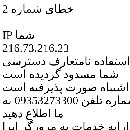
خطای شماره 2
IP شما
216.73.216.23
 استفاده نامتعارف دسترسی
شما مسدود گردیده است
ه اشتباه صورت پذیرفته است
مراتب این مسئله را از طریق شماره تلفن 09353273300 به
ما اطلاع دهید
رایه خدمات به مرورگر اپرا