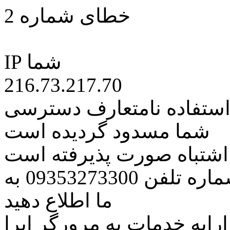
خطای شماره 2
IP شما
216.73.217.70
 استفاده نامتعارف دسترسی
شما مسدود گردیده است
ه اشتباه صورت پذیرفته است
مراتب این مسئله را از طریق شماره تلفن 09353273300 به
ما اطلاع دهید
رایه خدمات به مرورگر اپرا